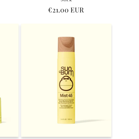
Prezzo
€21.00 EUR
di
listino