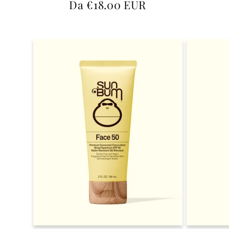
Prezzo
Da €18.00 EUR
di
listino