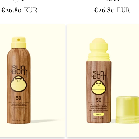
Prezzo
Prezzo
€26.80 EUR
€26.80 EUR
di
di
listino
listino