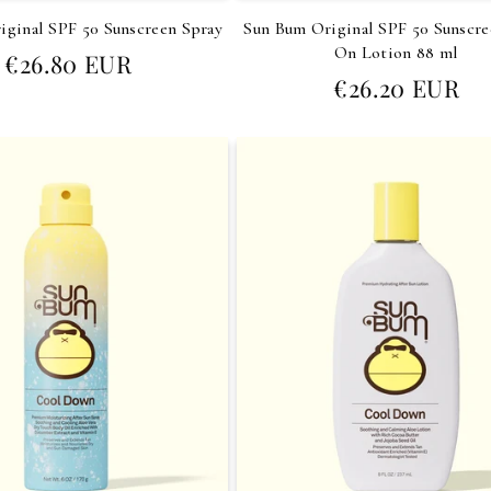
iginal SPF 50 Sunscreen Spray
Sun Bum Original SPF 50 Sunscre
On Lotion 88 ml
Prezzo
€26.80 EUR
di
Prezzo
€26.20 EUR
listino
di
listino