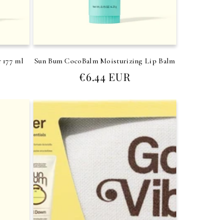
 177 ml
Sun Bum CocoBalm Moisturizing Lip Balm
Prezzo
€6.44 EUR
di
listino