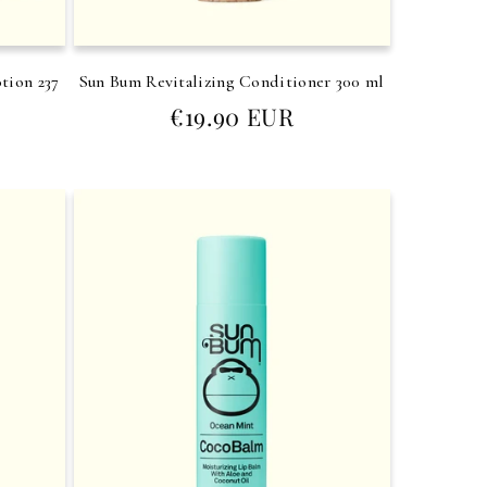
tion 237
Sun Bum Revitalizing Conditioner 300 ml
Prezzo
€19.90 EUR
di
listino