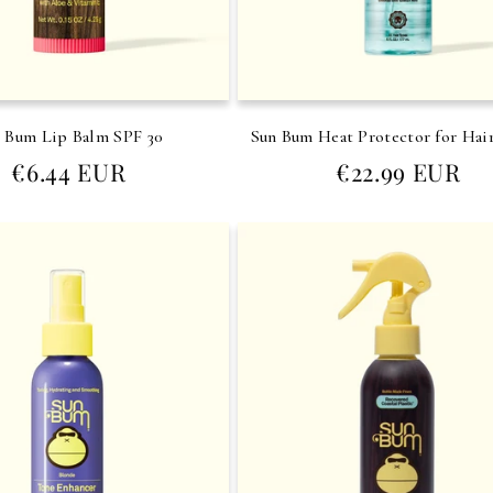
 Bum Lip Balm SPF 30
Sun Bum Heat Protector for Hair
Prezzo
Prezzo
€6.44 EUR
€22.99 EUR
di
di
listino
listino