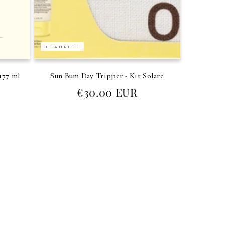
ESAURITO
177 ml
Sun Bum Day Tripper - Kit Solare
Prezzo
€30.00 EUR
di
listino