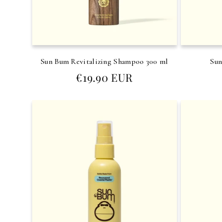
Sun Bum Revitalizing Shampoo 300 ml
Sun
Prezzo
€19.90 EUR
di
listino