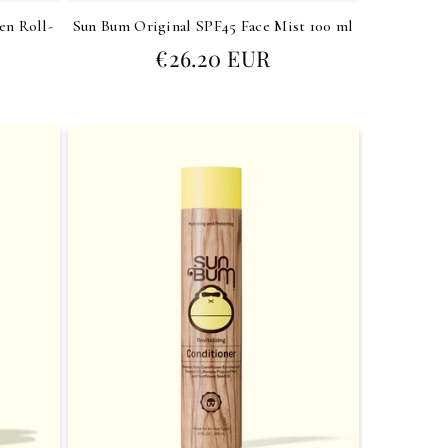
en Roll-
Sun Bum Original SPF45 Face Mist 100 ml
Prezzo
€26.20 EUR
di
listino