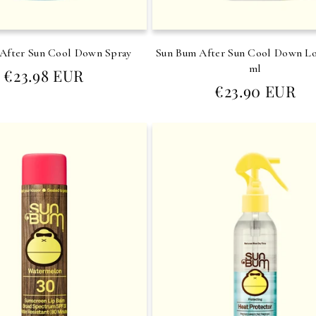
After Sun Cool Down Spray
Sun Bum After Sun Cool Down Lo
ml
Prezzo
€23.98 EUR
di
Prezzo
€23.90 EUR
listino
di
listino