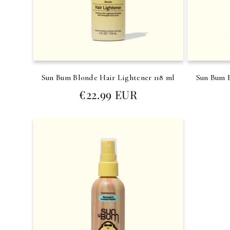
Sun Bum Blonde Hair Lightener 118 ml
Sun Bum B
Prezzo
€22.99 EUR
di
listino