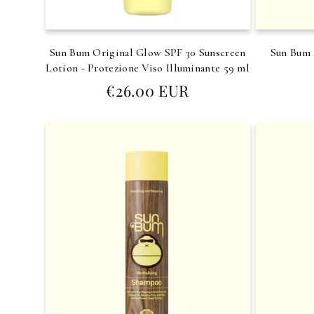
Sun Bum Original Glow SPF 30 Sunscreen
Sun Bum 
Lotion - Protezione Viso Illuminante 59 ml
Prezzo
€26.00 EUR
di
listino