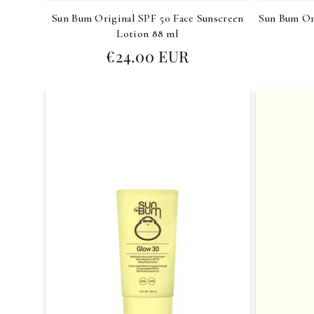
Sun Bum Original SPF 50 Face Sunscreen
Sun Bum Or
Lotion 88 ml
Prezzo
€24.00 EUR
di
listino