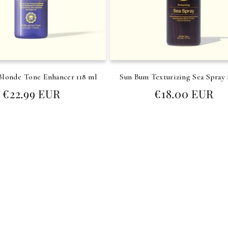
londe Tone Enhancer 118 ml
Sun Bum Texturizing Sea Spray 
Prezzo
Prezzo
€22.99 EUR
€18.00 EUR
di
di
listino
listino