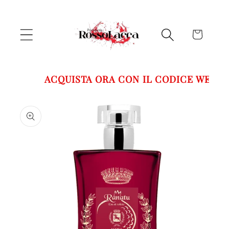
Vai
direttamente
ai contenuti
Carrello
ACQUISTA ORA CON IL CODICE WELCO
Passa alle
informazioni
sul prodotto