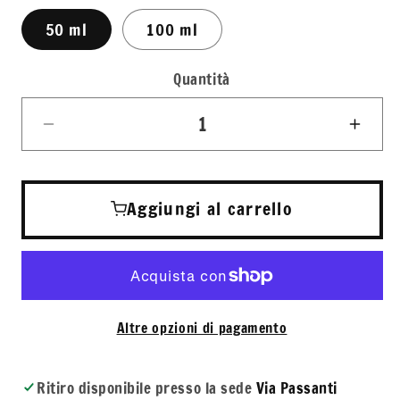
50 ml
100 ml
Quantità
Quantità
Diminuisci
Aum
quantità
quant
per
per
Acqua
Acq
Aggiungi al carrello
di
di
Taormina
Taor
Ranatu
Rana
Eau
Eau
de
de
Altre opzioni di pagamento
Toilette
Toile
Unisex
Unis
Ritiro disponibile presso la sede
Via Passanti