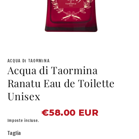
Apri
contenuti
multimediali
ACQUA DI TAORMINA
1
Acqua di Taormina
in
finestra
modale
Ranatu Eau de Toilette
Unisex
€58.00 EUR
Prezzo
di
Imposte incluse.
listino
Taglia