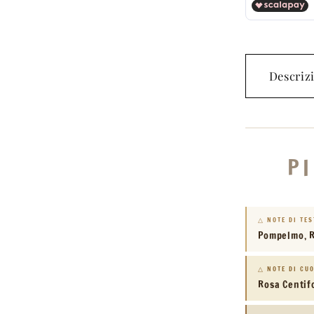
100
ml
Tester
Descriz
P
△ NOTE DI TE
Pompelmo, 
△ NOTE DI CU
Rosa Centifo