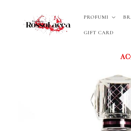
Vai
direttamente
ai contenuti
PROFUMI
B
GIFT CARD
ACQU
Passa alle
informazioni
sul prodotto