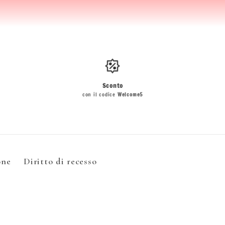
Sconto
con il codice
Welcome5
one
Diritto di recesso