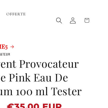
OFFERTE
Accedi
Carrello
CATEUR
gent Provocateur
le Pink Eau De
um 100 ml Tester
€35.00 EUR
Prezzo