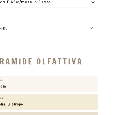
100
ml
Tester
ione
IRAMIDE OLFATTIVA
STA
Rosa
ORE
lia, Eliotropo