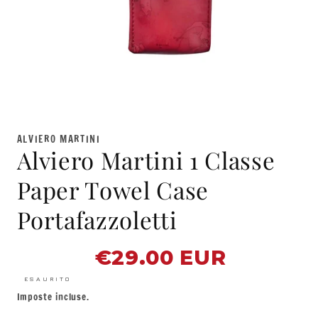
Apri
contenuti
multimediali
ALVIERO MARTINI
1
Alviero Martini 1 Classe
in
finestra
modale
Paper Towel Case
Portafazzoletti
€29.00 EUR
Prezzo
di
listino
ESAURITO
Imposte incluse.