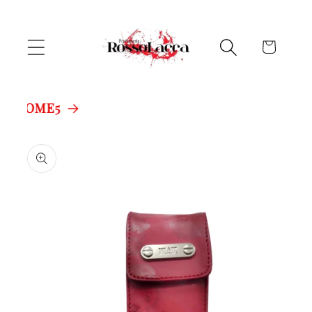
Vai
direttamente
ai contenuti
Carrello
ELCOME5
Passa alle
informazioni
sul prodotto