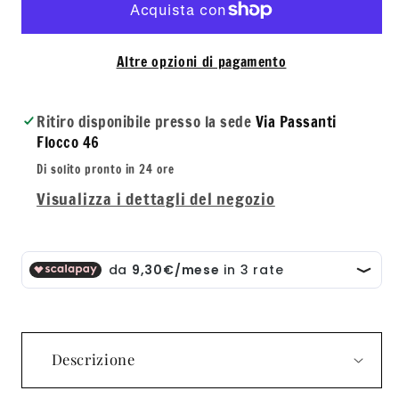
De
De
Patchouli
Patc
Eau
Eau
Altre opzioni di pagamento
De
De
Parfum
Parf
Ritiro disponibile presso la sede
Via Passanti
50
50
Flocco 46
ml
ml
Di solito pronto in 24 ore
Gift
Gift
Visualizza i dettagli del negozio
Set
Set
Descrizione