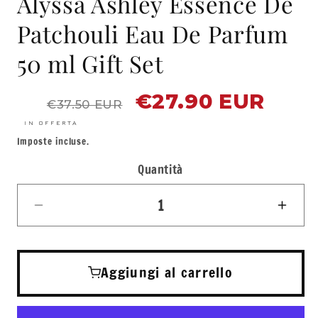
Alyssa Ashley Essence De
finestra
modale
Patchouli Eau De Parfum
50 ml Gift Set
€27.90 EUR
Prezzo
Prezzo
€37.50 EUR
di
scontato
listino
IN OFFERTA
Imposte incluse.
Quantità
Quantità
Diminuisci
Aum
quantità
quant
per
per
Alyssa
Alys
Aggiungi al carrello
Ashley
Ashl
Essence
Esse