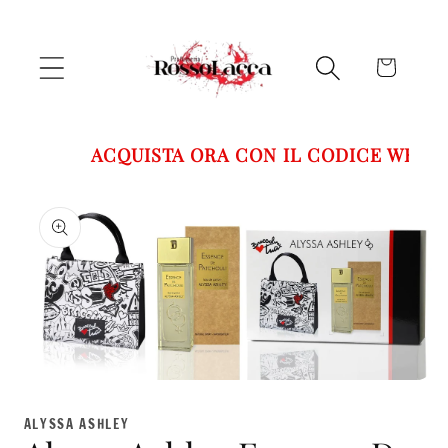
Vai
direttamente
ai contenuti
Carrello
ACQUISTA ORA CON IL CODICE WELCO
Passa alle
informazioni
sul prodotto
Apri
contenuti
multimediali
ALYSSA ASHLEY
1
in