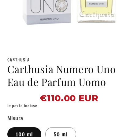
Apri
contenuti
multimediali
CARTHUSIA
1
Carthusia Numero Uno
in
finestra
modale
Eau de Parfum Uomo
€110.00 EUR
Prezzo
di
Imposte incluse.
listino
Misura
100 ml
50 ml