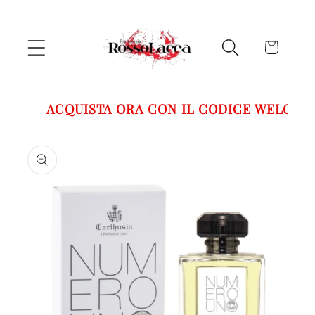
Vai
direttamente
ai contenuti
Carrello
ACQUISTA ORA CON IL CODICE WELCOME
Passa alle
informazioni
sul prodotto