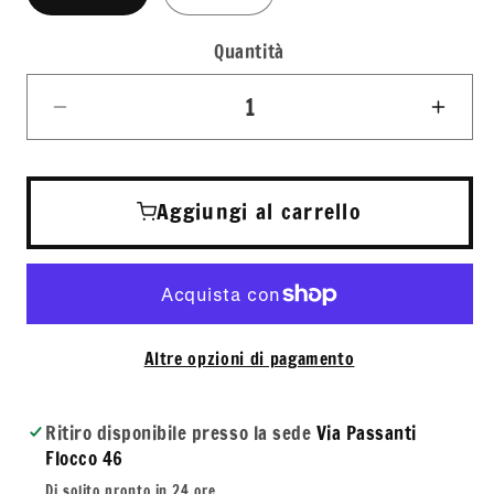
Quantità
Quantità
Diminuisci
Aum
quantità
quant
per
per
Carthusia
Cart
Aggiungi al carrello
Numero
Num
Uno
Uno
Eau
Eau
de
de
Parfum
Parf
Altre opzioni di pagamento
Uomo
Uom
Ritiro disponibile presso la sede
Via Passanti
Flocco 46
Di solito pronto in 24 ore