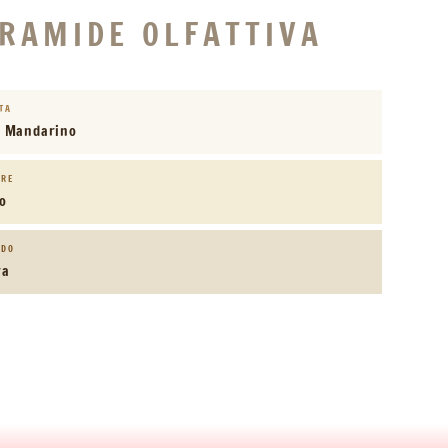
IRAMIDE OLFATTIVA
STA
, Mandarino
ORE
o
NDO
ra