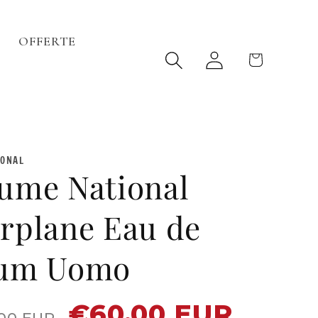
OFFERTE
Accedi
Carrello
IONAL
ume National
rplane Eau de
fum Uomo
€60.00 EUR
Prezzo
00 EUR