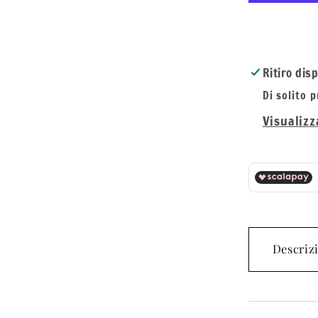
de
Parfu
Uomo
Ritiro dis
Di solito 
Visualizz
Descriz