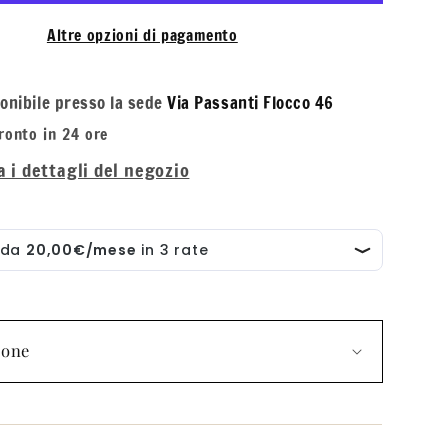
de
m
Parfum
Altre opzioni di pagamento
Uomo
ponibile presso la sede
Via Passanti Flocco 46
pronto in 24 ore
a i dettagli del negozio
ione