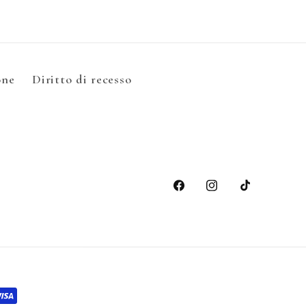
one
Diritto di recesso
Facebook
Instagram
TikTok