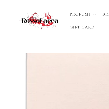
Vai
direttamente
ai contenuti
PROFUMI
B
GIFT CARD
Passa alle
informazioni
sul prodotto