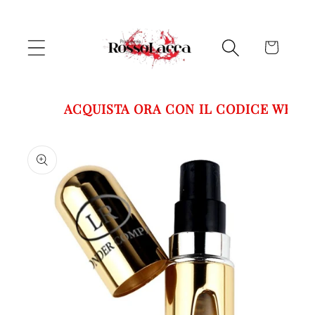
Vai
direttamente
ai contenuti
Carrello
ACQUISTA ORA CON IL CODICE WELCO
Passa alle
informazioni
sul prodotto