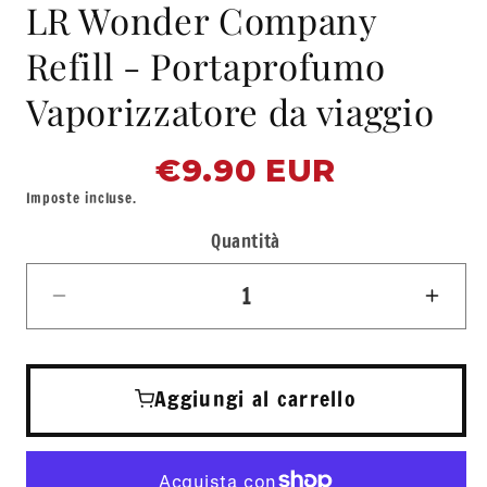
LR Wonder Company
Refill - Portaprofumo
Vaporizzatore da viaggio
€9.90 EUR
Prezzo
di
Imposte incluse.
listino
Quantità
Quantità
Diminuisci
Aum
quantità
quant
per
per
LR
LR
Aggiungi al carrello
Wonder
Won
Company
Com
Refill
Refill