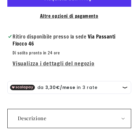
-
-
Portaprofumo
Port
Altre opzioni di pagamento
Vaporizzatore
Vapo
da
da
Ritiro disponibile presso la sede
Via Passanti
viaggio
viag
Flocco 46
Di solito pronto in 24 ore
Visualizza i dettagli del negozio
Descrizione