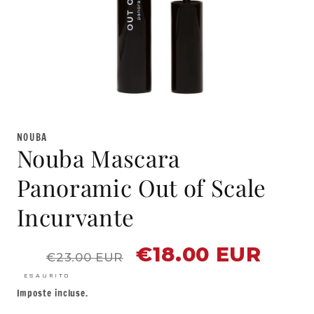
Apri
contenuti
multimediali
NOUBA
1
Nouba Mascara
in
finestra
modale
Panoramic Out of Scale
Incurvante
€18.00 EUR
Prezzo
Prezzo
€23.00 EUR
di
scontato
listino
ESAURITO
Imposte incluse.