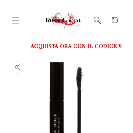
Vai
direttamente
ai contenuti
Carrello
ACQUISTA ORA CON IL CODICE WEL
Passa alle
informazioni
sul prodotto