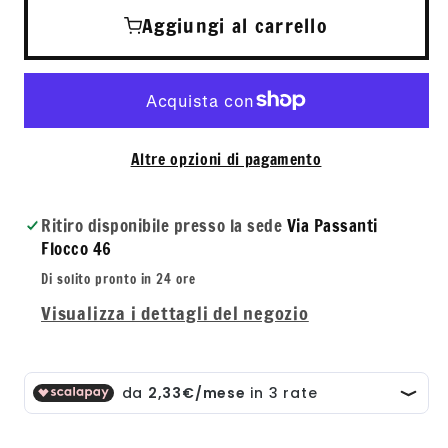
Q+A
Q+A
Aggiungi al carrello
Hyaluronic
Hyal
Acid
Acid
Facial
Facia
Serum
Ser
Altre opzioni di pagamento
Ritiro disponibile presso la sede
Via Passanti
Flocco 46
Di solito pronto in 24 ore
Visualizza i dettagli del negozio