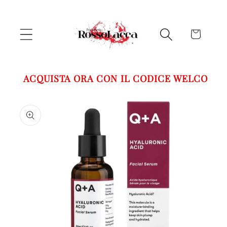
Vai
direttamente
ai contenuti
Carrello
ACQUISTA ORA CON IL CODICE WELCOME5
Passa alle
informazioni
sul prodotto