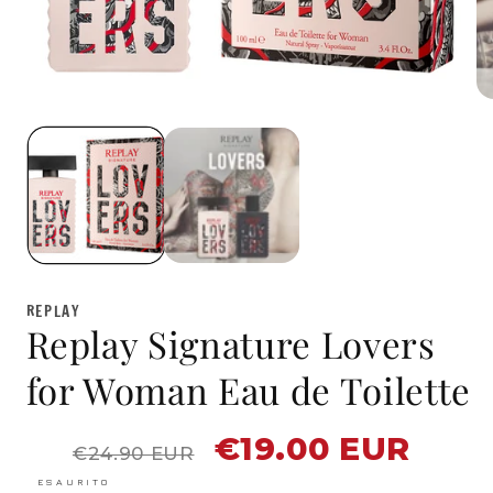
mu
2
in
fin
mo
Apri
contenuti
multimediali
1
in
finestra
modale
REPLAY
Replay Signature Lovers
for Woman Eau de Toilette
€19.00 EUR
Prezzo
Prezzo
€24.90 EUR
di
scontato
listino
ESAURITO